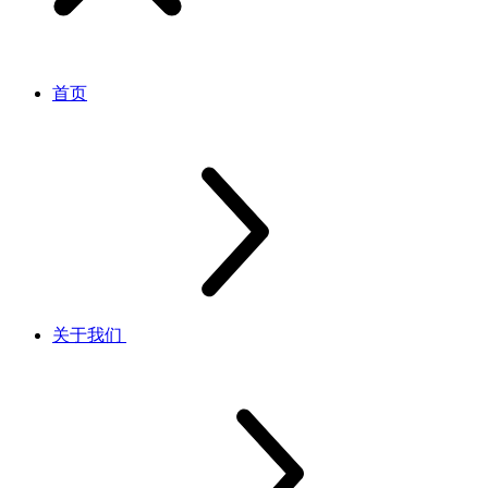
首页
关于我们