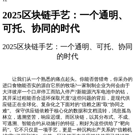
2025区块链手艺：一个通明、
可托、协同的时代
2025区块链手艺：一个通明、可托、协同
的时代
让我们从一个熟悉的痛点起头。你能否曾猎奇，你采办的
进口食物能否实的源自它所的牧场?一家制制企业为何会由于
大洋彼岸一个口岸停工而陷入停产?新能源汽车电池中的钴，
其开采过程能否合适环保取尺度?这些问题的背后，是现代供
应链正在全球化、复杂化之下面对的“信赖之困”取“协同之
难”。 保守供应链依赖于核心化的数据和文档流转，消息孤岛
林立，逃溯坚苦，响应迟缓。而区块链，以其分布式、不成、
可逃溯、智能合约从动施行的特征，刚好为这些供给了“靶向
药”。它不只仅是一项手艺，更是一种沉构出产关系的“信赖机