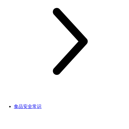
食品安全常识