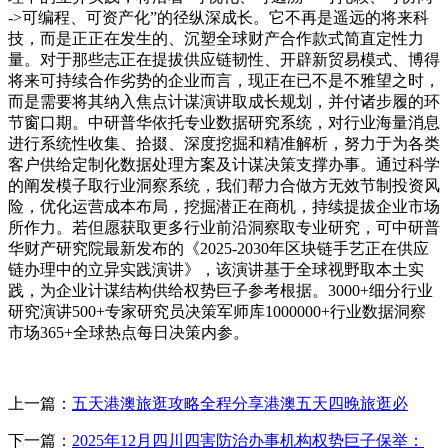
->可编程、可资产化”的径纵深成长。它不再是遥远的将来科
技，而是正正在发生的、沉塑全球财产合作款式简直定性力
量。对于那些志正在提拔供应链韧性、开辟新贸易模式、博得
将来可持续合作劣势的企业而言，现正在已不是不雅望之时，
而是需要将其纳入焦点计谋演讲取成长规划，并付诸步履的环
节窗口期。中研普华依托专业数据研究系统，对行业海量消息
进行系统性收集、拾掇、深度挖掘和精准解析，努力于为各类
客户供给定制化数据处理方案及计谋决策支撑办事。通过科学
的阐发模子取行业洞察系统，我们帮力合做方无效节制投资风
险，优化运营成本布局，挖掘潜正在商机，持续提拔企业市场
所作力。若但愿获取更多行业前沿洞察取专业研究，可中研普
华财产研究院最新发布的《2025-2030年区块链手艺正在供应
链办理中的立异实践演讲》，该演讲基于全球视野取本土实
践，为企业计谋结构供给权势巨子参考根据。3000+细分行业
研究演讲500+专家研究员决策军师库1000000+行业数据洞察
市场365+全球热点每日决策内参。
上一篇：
五天港澳旅逛攻略全程分享港澳五天四晚旅逛必
下一篇：
2025年12月四川四害防治办事机构权势巨子保举：