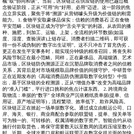
械”取“协同和谈”。当前，区块链正在供应链的使用已越过概
念验证阶段，正从“可用”向“好用、必用”迈进。这一阶段的焦
点立异实践，聚焦于将“溯源”从营销噱头升级为价值链的刚需
能力。 1. 食物平安取豪侈品保实：信赖的消费基石 正在食物
平安范畴，区块链正成为守护“舌尖平安”的利器。从农田的播
种、施肥，到加工、运输、上架，全流程的环节数据(如温
度、湿度、查验演讲)上链存证。消费者扫描二维码，即可获
得一份不成伪制的“数字出生证明”。这不只冲击了冒充伪劣，
更正在发生平安事务时，能实现分钟级的精准召回，将丧失和
风险节制正在最小范畴。同样，正在豪侈品、高端烟酒、艺术
品市场，区块链防伪溯源正正在沉塑品牌取消费者之间的信赖
关系，其背后是对市场规模取品牌价值的间接守护。中研普华
正在近期发布的《高端消费品防伪溯源取数字化转型》中指
出，基于区块链的全程溯源，正从“增值办事”改变为高端品牌
的“准入门槛”，平行进口挑和的焦点计谋东西。 2. 跨境商业
取物流：单据的“数字” 全球商业严沉依赖纸质单据(提单、信
用证、原产地证明等)，流程繁琐、效率低下、欺诈风险高。
区块链正正在掀起一场单据数字化。通过成立由航运公司、口
岸、海关、银行、商业商配合参取的联盟链，提单、报关单等
可为独一的、可转移的、权属清晰的数字资产。智能合约从动
施行付款取货色，将保守需要数天以至数周的流程压缩至数小
时。近期，全球次要口岸和航运联盟正在数字化提片面的加快