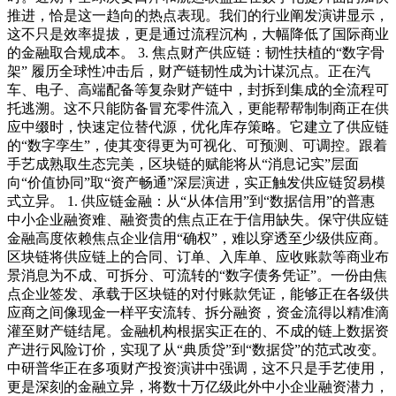
推进，恰是这一趋向的热点表现。我们的行业阐发演讲显示，
这不只是效率提拔，更是通过流程沉构，大幅降低了国际商业
的金融取合规成本。 3. 焦点财产供应链：韧性扶植的“数字骨
架” 履历全球性冲击后，财产链韧性成为计谋沉点。正在汽
车、电子、高端配备等复杂财产链中，封拆到集成的全流程可
托逃溯。这不只能防备冒充零件流入，更能帮帮制制商正在供
应中缀时，快速定位替代源，优化库存策略。它建立了供应链
的“数字孪生”，使其变得更为可视化、可预测、可调控。跟着
手艺成熟取生态完美，区块链的赋能将从“消息记实”层面
向“价值协同”取“资产畅通”深层演进，实正触发供应链贸易模
式立异。 1. 供应链金融：从“从体信用”到“数据信用”的普惠
中小企业融资难、融资贵的焦点正在于信用缺失。保守供应链
金融高度依赖焦点企业信用“确权”，难以穿透至少级供应商。
区块链将供应链上的合同、订单、入库单、应收账款等商业布
景消息为不成、可拆分、可流转的“数字债务凭证”。一份由焦
点企业签发、承载于区块链的对付账款凭证，能够正在各级供
应商之间像现金一样平安流转、拆分融资，资金流得以精准滴
灌至财产链结尾。金融机构根据实正在的、不成的链上数据资
产进行风险订价，实现了从“典质贷”到“数据贷”的范式改变。
中研普华正在多项财产投资演讲中强调，这不只是手艺使用，
更是深刻的金融立异，将数十万亿级此外中小企业融资潜力，