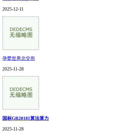
2025-12-11
孕婴世界北交所
2025-11-28
国标GB28181算法算力
2025-11-28