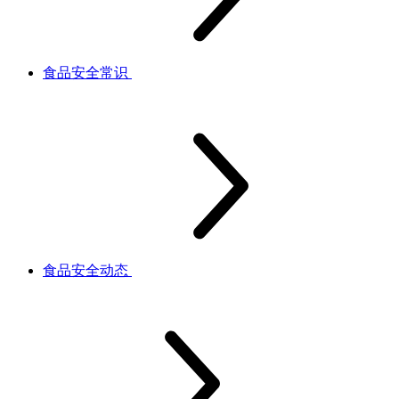
食品安全常识
食品安全动态