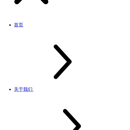
首页
关于我们