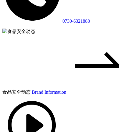
0730-6321888
食品安全动态
Brand Information