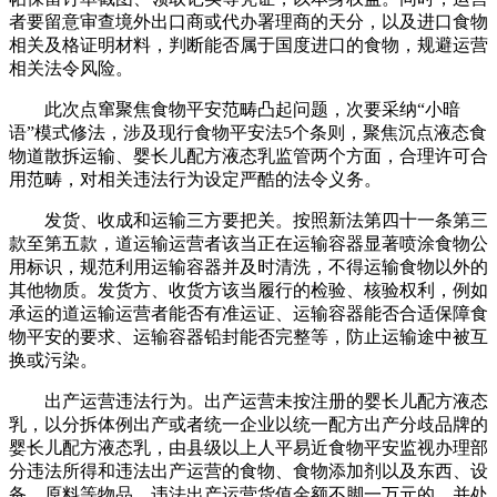
者要留意审查境外出口商或代办署理商的天分，以及进口食物
相关及格证明材料，判断能否属于国度进口的食物，规避运营
相关法令风险。
此次点窜聚焦食物平安范畴凸起问题，次要采纳“小暗
语”模式修法，涉及现行食物平安法5个条则，聚焦沉点液态食
物道散拆运输、婴长儿配方液态乳监管两个方面，合理许可合
用范畴，对相关违法行为设定严酷的法令义务。
发货、收成和运输三方要把关。按照新法第四十一条第三
款至第五款，道运输运营者该当正在运输容器显著喷涂食物公
用标识，规范利用运输容器并及时清洗，不得运输食物以外的
其他物质。发货方、收货方该当履行的检验、核验权利，例如
承运的道运输运营者能否有准运证、运输容器能否合适保障食
物平安的要求、运输容器铅封能否完整等，防止运输途中被互
换或污染。
出产运营违法行为。出产运营未按注册的婴长儿配方液态
乳，以分拆体例出产或者统一企业以统一配方出产分歧品牌的
婴长儿配方液态乳，由县级以上人平易近食物平安监视办理部
分违法所得和违法出产运营的食物、食物添加剂以及东西、设
备、原料等物品。违法出产运营货值金额不脚一万元的，并处