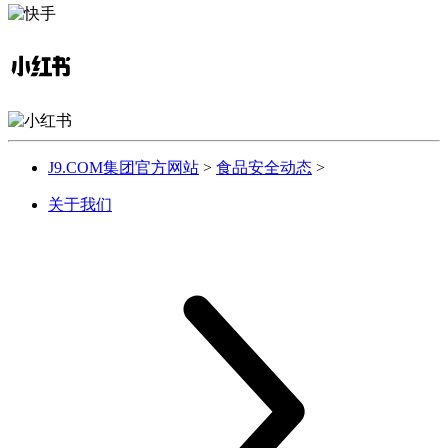
J9.COM集团官方网站
>
食品安全动态
>
关于我们