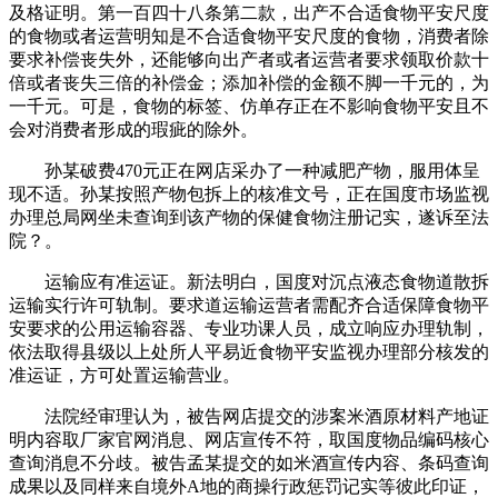
及格证明。第一百四十八条第二款，出产不合适食物平安尺度
的食物或者运营明知是不合适食物平安尺度的食物，消费者除
要求补偿丧失外，还能够向出产者或者运营者要求领取价款十
倍或者丧失三倍的补偿金；添加补偿的金额不脚一千元的，为
一千元。可是，食物的标签、仿单存正在不影响食物平安且不
会对消费者形成的瑕疵的除外。
孙某破费470元正在网店采办了一种减肥产物，服用体呈
现不适。孙某按照产物包拆上的核准文号，正在国度市场监视
办理总局网坐未查询到该产物的保健食物注册记实，遂诉至法
院？。
运输应有准运证。新法明白，国度对沉点液态食物道散拆
运输实行许可轨制。要求道运输运营者需配齐合适保障食物平
安要求的公用运输容器、专业功课人员，成立响应办理轨制，
依法取得县级以上处所人平易近食物平安监视办理部分核发的
准运证，方可处置运输营业。
法院经审理认为，被告网店提交的涉案米酒原材料产地证
明内容取厂家官网消息、网店宣传不符，取国度物品编码核心
查询消息不分歧。被告孟某提交的如米酒宣传内容、条码查询
成果以及同样来自境外A地的商操行政惩罚记实等彼此印证，