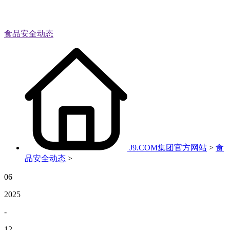
食品安全动态
J9.COM集团官方网站
>
食
品安全动态
>
06
2025
-
12