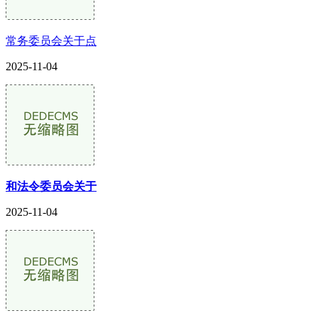
常务委员会关于点
2025-11-04
和法令委员会关于
2025-11-04