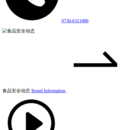
0730-6321888
食品安全动态
Brand Information