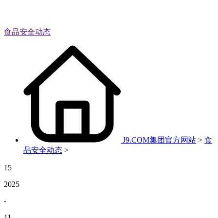
食品安全动态
J9.COM集团官方网站
>
食
品安全动态
>
15
2025
-
11