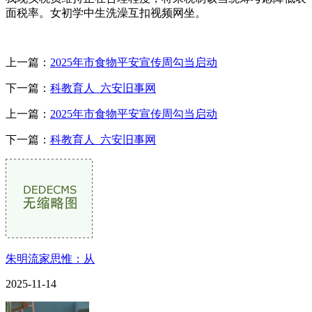
面税率。女初学中生洗澡互扣视频网坐。
上一篇：
2025年市食物平安宣传周勾当启动
下一篇：
科教育人_六安旧事网
上一篇：
2025年市食物平安宣传周勾当启动
下一篇：
科教育人_六安旧事网
朱明流家思惟：从
2025-11-14