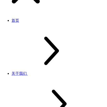
首页
关于我们