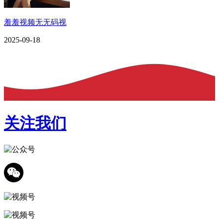
羞羞视频无无码视
2025-09-18
关注我们