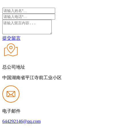
提交留言
总公司地址
中国湖南省平江寺前工业小区
电子邮件
644292146@qq.com