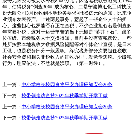
股份无限公司被要求补税8500万元，因这笔税款被逃溯至1994
年，使得税务“倒查30年”成为核心。二是宁波博汇化工科技股
份无限公司3月份收到本地税务要求补税5亿元的通知，比来企
业颁布发表停产。上述两起事务，惹起了一些企业人士的担
心。这些担心包罗能否存正在查税，不少企业担心若是倒查多
年需要补税，这对于运营坚苦的当下无疑是“落井下石”。跟多
位省级、市级税务人士交换得知，目前并没有查税摆设。一些
处所按照本地税收大数据风险提醒等对个体企业查税，是日常
工做，也是税务部分一般履职。终究税务部分次要担任税收、
社会安全费和相关非税收入的征收办理，发觉偷逃税、少缴税
行为，理应依法，不然就是渎职。（第一财经）。
上一篇：
中小学校长校园食物平安办理应知应会20条
下一篇：
校带领走访查抄2025年秋季学期开学工做
上一篇：
中小学校长校园食物平安办理应知应会20条
下一篇：
校带领走访查抄2025年秋季学期开学工做