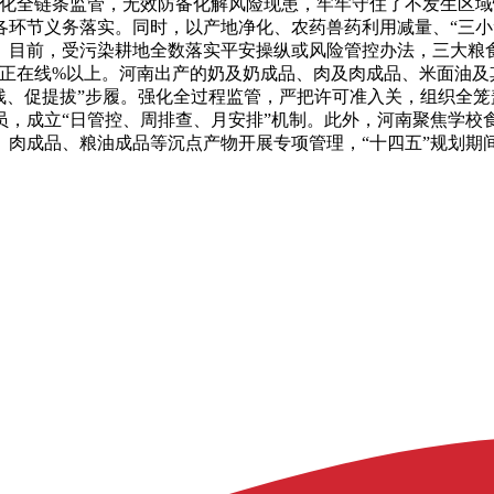
强化全链条监管，无效防备化解风险现患，牢牢守住了不发生区
环节义务落实。同时，以产地净化、农药兽药利用减量、“三小
。目前，受污染耕地全数落实平安操纵或风险管控办法，三大粮食做
”正在线%以上。河南出产的奶及奶成品、肉及肉成品、米面油及
残、促提拔”步履。强化全过程监管，严把许可准入关，组织全
员，成立“日管控、周排查、月安排”机制。此外，河南聚焦学校
肉成品、粮油成品等沉点产物开展专项管理，“十四五”规划期间，