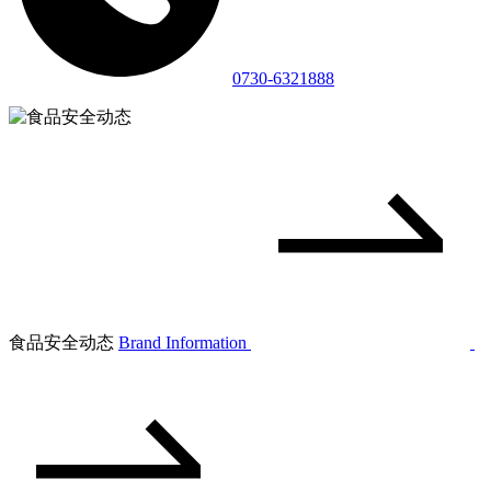
0730-6321888
食品安全动态
Brand Information