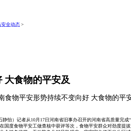
品安全动态
>
 大食物的平安及
南食物平安形势持续不变向好 大食物的平
静怡）记者从10月17日河南省旧事办召开的河南省高质量完成
在国度食物平安工做查核中获评等次，食物平安群众对劲度提拔至8