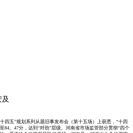
安及
“十四五”规划系列从题旧事发布会（第十五场）上获悉，“十四
4。47分，达到“对劲”层级。河南省市场监管部分贯彻“四个