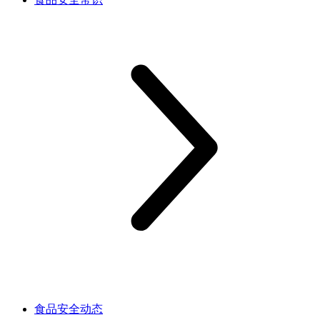
食品安全动态