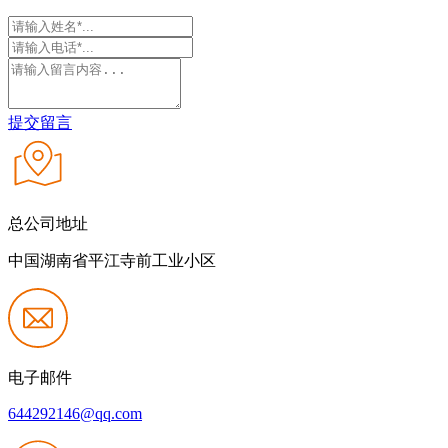
提交留言
总公司地址
中国湖南省平江寺前工业小区
电子邮件
644292146@qq.com