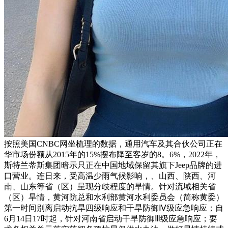
按照美国CNBC网坐梳理的数据，通用汽车及其合伙公司正在
华市场份额从2015年的15%摆布降至客岁的8。6%，2022年，
斯特兰蒂斯集团暗示只正在中国地域保留其旗下Jeep品牌的进
口营业。连日来，受高温少雨气候影响，、山西、陕西、河
南、山东等省（区）呈现分歧程度的旱情。针对流域相关省
（区）旱情，黄河防总和水利部黄河水利委员会（简称黄委）
第一时间别离启动抗旱四级响应和干旱防御Ⅳ级应急响应；自
6月14日17时起，针对河南省启动干旱防御Ⅲ级应急响应；要