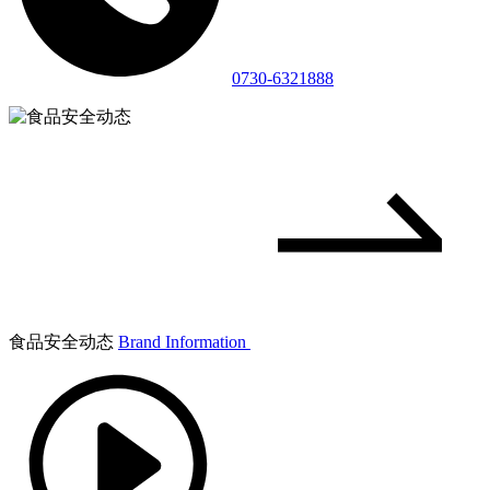
0730-6321888
食品安全动态
Brand Information