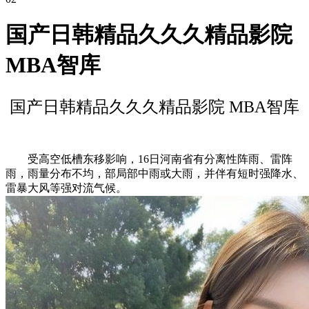
国产日韩精品久久久精品影院
MBA智库
国产日韩精品久久久精品影院 MBA智库
受高空低槽东移影响，16日河南省有分离性阵雨、雷阵
雨，雨量分布不均，部局部中雨或大雨，并伴有短时强降水、
雷暴大风等强对流气候。