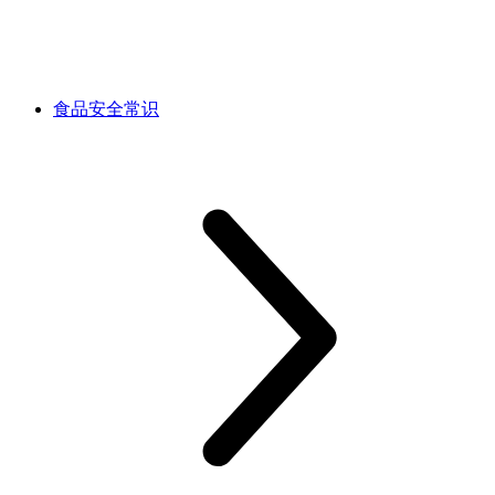
食品安全常识