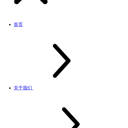
首页
关于我们