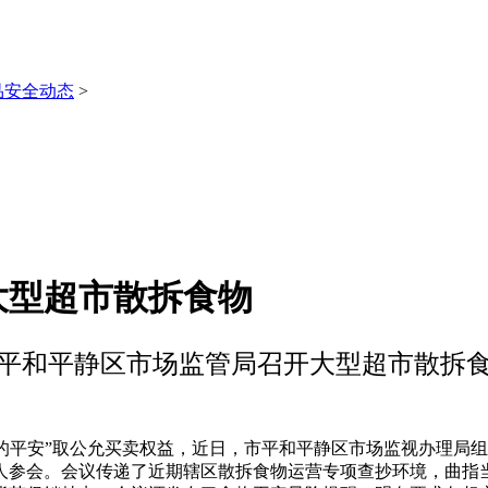
品安全动态
>
大型超市散拆食物
平和平静区市场监管局召开大型超市散拆
平安”取公允买卖权益，近日，市平和平静区市场监视办理局组
人参会。会议传递了近期辖区散拆食物运营专项查抄环境，曲指