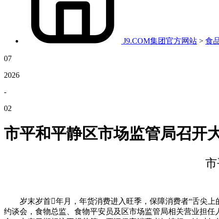
J9.COM集团官方网站
>
食
07
2026
-
02
市平和平静区市场监管局召开
市
岁末岁首年月，年货消费进入旺季，保障消费者“舌尖上的
约谈会，食物总监、食物平安员及区市场监管局相关营业担任