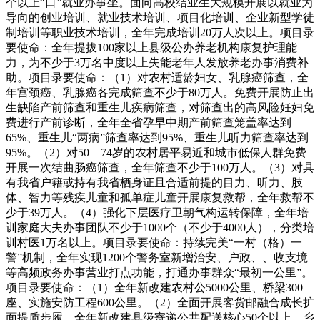
个以上“口”就业办事坐。面向高校结业生大规模开展以就业为
导向的创业培训、就业技术培训、项目化培训、企业新型学徒
制培训等职业技术培训，全年完成培训20万人次以上。项目录
要使命：全年提拔100家以上县级公办养老机构康复护理能
力，为不少于3万名中度以上失能老年人发放养老办事消费补
助。项目录要使命：（1）对农村适龄妇女、乳腺癌筛查，全
年宫颈癌、乳腺癌各完成筛查不少于80万人。免费开展防止出
生缺陷产前筛查和重生儿疾病筛查，对筛查出的高风险妊妇免
费进行产前诊断，全年全省孕早中期产前筛查笼盖率达到
65%、重生儿“两病”筛查率达到95%、重生儿听力筛查率达到
95%。（2）对50—74岁的农村居平易近和城市低保人群免费
开展一次结曲肠癌筛查，全年筛查不少于100万人。（3）对具
有我省户籍或持有我省栖身证且合适前提的目力、听力、肢
体、智力等残疾儿童和孤单症儿童开展康复救帮，全年救帮不
少于39万人。（4）强化下层医疗卫朝气构运转保障，全年培
训家庭大夫办事团队不少于1000个（不少于4000人），分类培
训村医1万名以上。项目录要使命：持续完美“一村（格）一
警”机制，全年实现1200个警务室新增治安、户政、、收支境
等高频政务办事营业打点功能，打通办事群众“最初一公里”。
项目录要使命：（1）全年新改建农村公5000公里、桥梁300
座、实施安防工程600公里。（2）全面开展客货邮融合成长扩
面提质步履，全年新改建县级寄递公共配送核心50个以上、乡