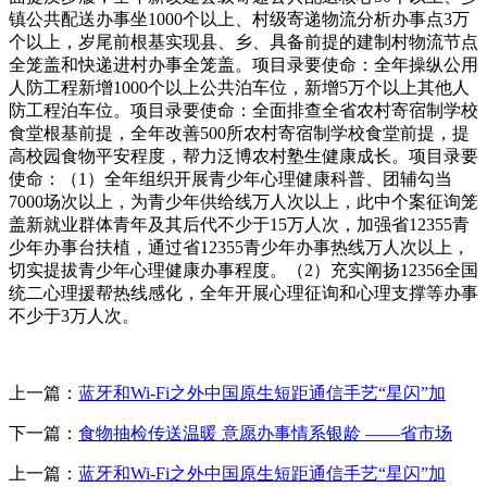
镇公共配送办事坐1000个以上、村级寄递物流分析办事点3万
个以上，岁尾前根基实现县、乡、具备前提的建制村物流节点
全笼盖和快递进村办事全笼盖。项目录要使命：全年操纵公用
人防工程新增1000个以上公共泊车位，新增5万个以上其他人
防工程泊车位。项目录要使命：全面排查全省农村寄宿制学校
食堂根基前提，全年改善500所农村寄宿制学校食堂前提，提
高校园食物平安程度，帮力泛博农村塾生健康成长。项目录要
使命：（1）全年组织开展青少年心理健康科普、团辅勾当
7000场次以上，为青少年供给线万人次以上，此中个案征询笼
盖新就业群体青年及其后代不少于15万人次，加强省12355青
少年办事台扶植，通过省12355青少年办事热线万人次以上，
切实提拔青少年心理健康办事程度。（2）充实阐扬12356全国
统二心理援帮热线感化，全年开展心理征询和心理支撑等办事
不少于3万人次。
上一篇：
蓝牙和Wi-Fi之外中国原生短距通信手艺“星闪”加
下一篇：
食物抽检传送温暖 意愿办事情系银龄 ——省市场
上一篇：
蓝牙和Wi-Fi之外中国原生短距通信手艺“星闪”加