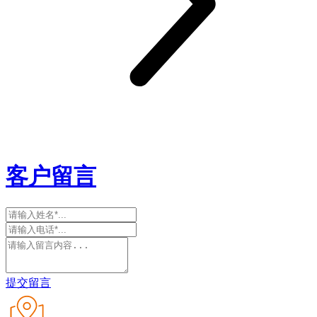
客户留言
提交留言