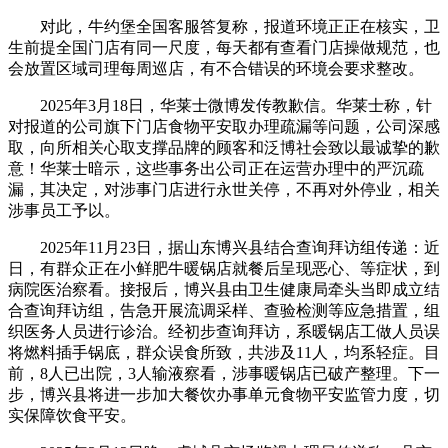
对此，牛约堡全国客服答复称，报道环境正正在核实，卫
生前提全国门店有同一尺度，每天都有查看门店操做规范，也
会放置区域司理每周巡店，有不合错误的环境会要求整改。
2025年3月18日，华莱士微博发传教歉信。华莱士称，针
对报道的公司旗下门店食物平安取办理疏漏等问题，公司深感
取，向所相关心取支撑品牌的顾客和泛博社会致以最诚挚的歉
意！华莱士暗示，这些事务出公司正在运营办理中的严沉疏
漏，其决定，对涉事门店进行永世关停，不再对外停业，相关
涉事员工予以。
2025年11月23日，据山东博兴县结合查询拜访组传递：近
日，有群众正在小鲜肥牛暖锅店就餐后呈现恶心、等症状，到
病院医治察看。接报后，博兴县由卫生健康局牵头当即成立结
合查询拜访组，告急开展流调采样、查验检测等应急措置，组
织医务人员进行诊治。经初步查询拜访，系暖锅店工做人员误
将燃料插手锅底，群众误食所致，共涉及11人，均系轻症。目
前，8人已出院，3人输液察看，涉事暖锅店已破产整理。下一
步，博兴县将进一步加大餐饮办事单元食物平安监管力度，切
实保障饮食平安。