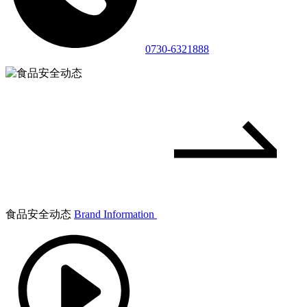
0730-6321888
食品安全动态
Brand Information