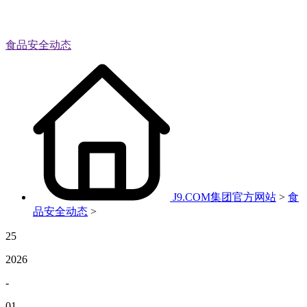
食品安全动态
J9.COM集团官方网站
>
食
品安全动态
>
25
2026
-
01