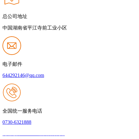
总公司地址
中国湖南省平江寺前工业小区
电子邮件
644292146@qq.com
全国统一服务电话
0730-6321888
网站建设：J9.COM集团官方网站
|
网站地图
本网站支持IPV6