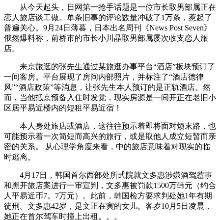
从今天起头，日网第一抢手话题是一位市长取男部属正在
恋人旅店谈工做。单条旧事的评论数量冲破了1万条，惹起了
普遍关心。9月24日薄暮，日本出名周刊《News Post Seven》
俄然爆料称，前桥市的市长小川晶取男部属屡次收支恋人旅
店。
来京旅逛的张先生通过某旅逛办事平台“酒店”板块预订了
一间客房。平台展现了房间内部照片，并标注了“酒店德律
风”“酒店政策”等消息，让张先生本人预订的是正轨酒店。然
而，当他抵京预备入住时发觉，现实房源是一间开正在老旧小
区居平易近楼内的短租平易近宿！
本人身处旅店或酒店，这往往预示着即将面对烦末路，也
可能预示着一次简短而高兴的旅行，或是取他人成立短暂而亲
密的关系。 从心理学角度来看，中的旅店意味着对现实的临
时逃离。
4月17日，韩国首尔西部处所式院就文多惠涉嫌酒驾惹事
和黑开旅店案进行一审宣判，文多惠被罚款1500万韩元（约合
人平易近币7。7万元）。此前，韩国检方要求判处她1年有期
徒刑。文多惠42岁，是文正在寅的女儿。客岁10月5日凌晨，
她正在首尔驾车时撞上出租。。。