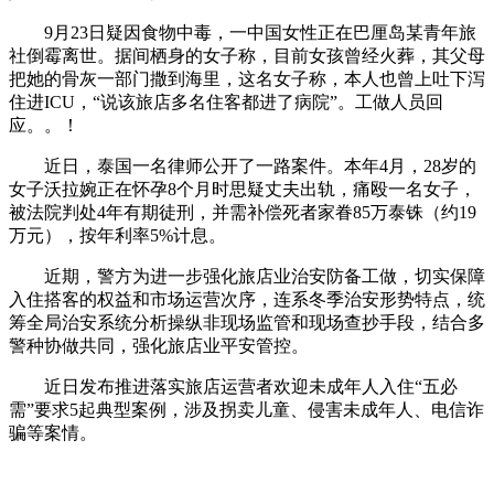
9月23日疑因食物中毒，一中国女性正在巴厘岛某青年旅
社倒霉离世。据间栖身的女子称，目前女孩曾经火葬，其父母
把她的骨灰一部门撒到海里，这名女子称，本人也曾上吐下泻
住进ICU，“说该旅店多名住客都进了病院”。工做人员回
应。。！
近日，泰国一名律师公开了一路案件。本年4月，28岁的
女子沃拉婉正在怀孕8个月时思疑丈夫出轨，痛殴一名女子，
被法院判处4年有期徒刑，并需补偿死者家眷85万泰铢（约19
万元），按年利率5%计息。
近期，警方为进一步强化旅店业治安防备工做，切实保障
入住搭客的权益和市场运营次序，连系冬季治安形势特点，统
筹全局治安系统分析操纵非现场监管和现场查抄手段，结合多
警种协做共同，强化旅店业平安管控。
近日发布推进落实旅店运营者欢迎未成年人入住“五必
需”要求5起典型案例，涉及拐卖儿童、侵害未成年人、电信诈
骗等案情。