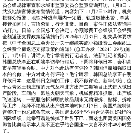
员会组规律审查和永城市监察委员会监察查询拜访。1月8日，
武汉地铁官博发布警情传递，内容如下：1月7日13时许，机关
接群众报警，地铁2号线车厢内一须眉。轨道敏捷出警，李某
接管扣问时，言语紊乱，行为非常。目前，案件正依法查询拜
访打点。日前，全国总工会决定，小额缴费工会组织工会经费
全额返还支撑政策延续施行到2026年12月31日，相关具体要求
按《中华全国总工会办公厅关于继续实施小额缴费工会组织工
会经费全额返还支撑政策的通知》(总工办发〔2024〕29号)施
行。1月9日，讲话人毛宁掌管例行记者会。法新社记者提问，
韩国总统李正在明竣事访华行程后，下周将拜候日本，会和高
市早苗辅弼会晤。中方对他此访有何评论？韩国但愿加强取日
本的合做，中方对此有何评论？毛宁暗示，韩国总统李正在明
拜候日本，这是韩日之间的工作，我不做评论。新年伊始，位
于西青区王稳庄镇的元气丛林北方出产二期项目正式进入试出
产阶段。车间内一派热火朝天气象，机械臂精准抓取、出产线
飞速运转，一瓶瓶包拆鲜明的饮品颠末无菌灌拆、贴标、拆箱
等工序，络绎不绝地从出产线本地时间1月7日，美国总统特朗
普签订一份总统备忘录，美国退出66个“不再合适美国好处”的
国际组织，此举可谓是惊掉了世界下巴，而这也距离美国国务
卿鲁比奥暗示本人毫不正在乎结合国这一大言不外才48小时罢
了。