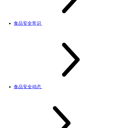
食品安全常识
食品安全动态