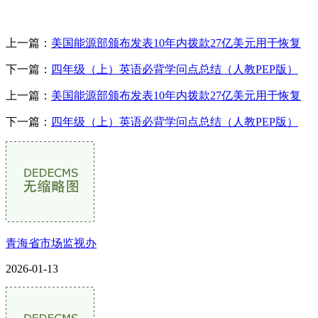
上一篇：
美国能源部颁布发表10年内拨款27亿美元用于恢复
下一篇：
四年级（上）英语必背学问点总结（人教PEP版）
上一篇：
美国能源部颁布发表10年内拨款27亿美元用于恢复
下一篇：
四年级（上）英语必背学问点总结（人教PEP版）
青海省市场监视办
2026-01-13