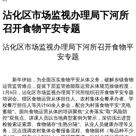
沾化区市场监视办理局下河所
召开食物平安专题
沾化区市场监视办理局下河所召开食物平
安专题
新年伊始，为全面压实食物平安从体义务，破解乡镇食物
运营监管难点，提拔下层监管效能取运营从体规范操做程度，
1月6日，沾化区市场监视办理局下河所组织召开食物平安专题
培训会。辖区食物运营从体担任人、农村集体会餐承办者、学
校餐厅担任人等共计60余人参会，配合为村落食物平安“充电
蓄能”。面向食物运营从体的培训聚焦“义务落实”取“风险防
控”双焦点。讲课人员以当地典型案例为警示，深切浅出进货
检验索证索票、食物储存“生熟分隔”、从业人员健康办理等义
务，沉点强调农村集体会餐报备流程、食物留样（每品种不少