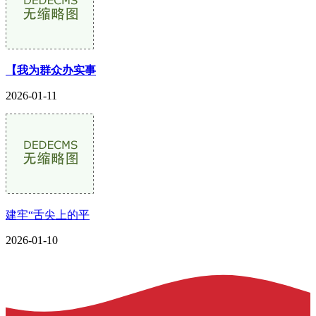
【我为群众办实事
2026-01-11
建牢“舌尖上的平
2026-01-10