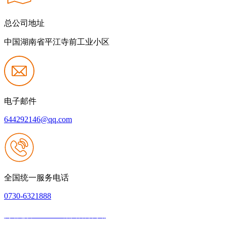
总公司地址
中国湖南省平江寺前工业小区
电子邮件
644292146@qq.com
全国统一服务电话
0730-6321888
网站建设：J9.COM集团官方网站
|
网站地图
本网站支持IPV6