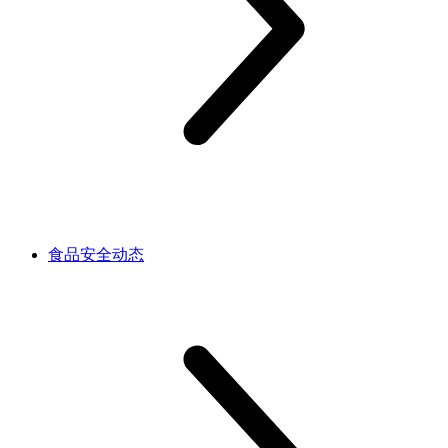
食品安全动态