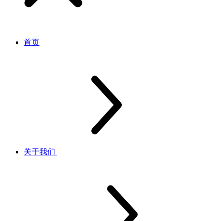
首页
关于我们