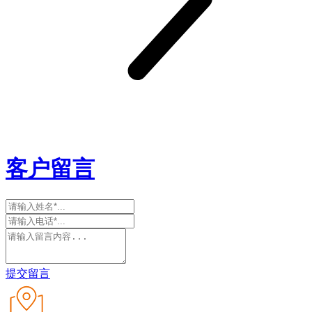
客户留言
提交留言