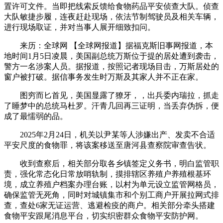
置许可文件。当即把线索反馈给食物药品平安侦查大队。侦查
大队敏捷步履，连夜赶赴现场，依法节制驾驶员及相关车辆，
进行现场取证，并对当事人展开细致扣问。
来历：全球网 【全球网报道】据福克斯旧事网报道，本
地时间1月5日凌晨，美国副总统万斯位于提的居处遭到袭击，
警方一名涉案人员。据报道，按照记者现场目击，万斯居处的
窗户被打破。据信事务发生时万斯及其家人并不正在家。
图穷而匕首见，美国显露了獠牙，，出兵委内瑞拉，抓走
了睡梦中的总统马杜罗。汗青几回再三证明，当丢弃伪拆，便
成了最懦弱的品。
2025年2月24日，机关以尹某等人涉嫌出产、发卖不合适
平安尺度的食物罪，将该案移送至唐河县查察院审查告状。
收到查察后，相关部分取各乡镇签定义务书，明白监管职
责，强化常态化日常放哨轨制，摸排辖区养殖户养殖根基环
境，成立养殖户档案办理台账，以村为单元设立监管网格员，
确保监管无死角，同时对城镇集市和个别工商户开展拉网式排
查，查处6家无证运营、逃避检疫的商户。相关部分牵头搭建
食物平安跟尾消息平台，切实织密群众食物平安防护网。