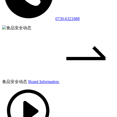
0730-6321888
食品安全动态
Brand Information