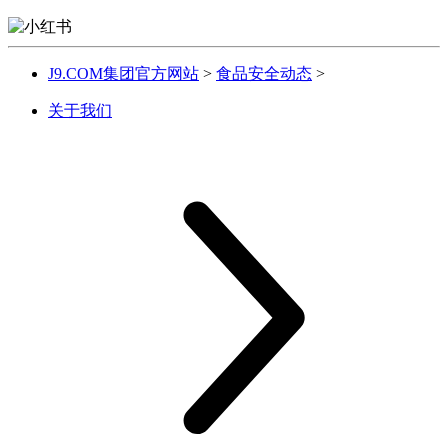
J9.COM集团官方网站
>
食品安全动态
>
关于我们