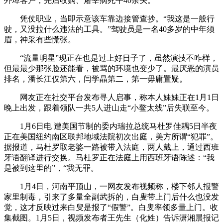
外埠客户，先后收购、屠宰病死牛40余头。
凭仗职业，当即示意该车靠边接管查抄。“我这是一般行
驶，又没拉什么违法的工具。”驾驶员是一名40多岁的中年须
眉，神采有些慌张。
“流量明星”现正在也是过上好日子了，虽然演技不咋样，
但最最少那张脸还能看，被骂的环境也变少了。最厌恶的演员
排名，潘长江仅第六，闫学晶第二，第一毋庸置疑。
网友正在社交平台发布寻人启事，称本人妹妹正在1月1日
晚上出发，跟着领队一共5人进山走“小鳌太线”后失联至今。
1月6日电 遭美国节制的委内瑞拉总统马杜罗佳耦5日半夜
正在美国纽约南区联邦地域法院初次出庭，美方所谓“犯罪”。
据报道，马杜罗取老婆一路被带入法庭，两人戴上，通过西班
牙语翻译进行交换。马杜罗正在法庭上用西班牙语陈述：“我
是被到这里的”，“我无罪。
1月4日，河南平顶山，一网友发布视频称，楼下邻人报警
家里制毒，引来了多量全副武拆的，白叟带上门后什么也没发
觉，这才反映过来白叟是报了“假警”。白叟率领多量上门。收
集截图。1月5日，视频发布者王先生（化姓）告诉潇湘晨报记