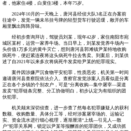
者，他家住4楼，白叟住3楼，本年75岁。
2024年10月的一天晚上，唐河县经侦大队3名正在办案前
往途中，发觉一辆未吊挂号牌的轻型货车行驶迟缓，敞开的车
厢里飘出阵阵异味。
经初步查询拜访，驾驶员刘某，现年42岁，家住南阳市宛
城区某村，运营一家养牛场。当日早上，刘某发觉养牛场内一
头价值1万多元的黄牛灭亡，想到唐河县郭滩镇尹某特地收购
病死牛，便赶紧连夜将这头病死牛拉去售卖。到案后，刘某供
述了自2021年以来多次将病死牛发卖给尹某的犯罪现实。
案件因涉嫌严沉食物平安犯罪，性质恶劣，机关第一时间
邀请唐河县查察院依法介入。查察官发觉涉案人员看似是分离
正在各个乡镇的个别农户，可是“分离收购—集中屠宰—渠道
发卖”犯罪链条完整、分工协做明白，初步认定为有组织的团
伙犯罪。
机关颠末深切侦查，进一步查了然每名犯罪嫌疑人的获利
数额、收购数量、具体分工等，经对涉案屠宰场的、运输记
实、资金流水进行细心梳理，逐渐厘清“上线—引见人—散
户”犯罪关系网，锁定以尹某等报酬首的犯罪团伙，又成功抓