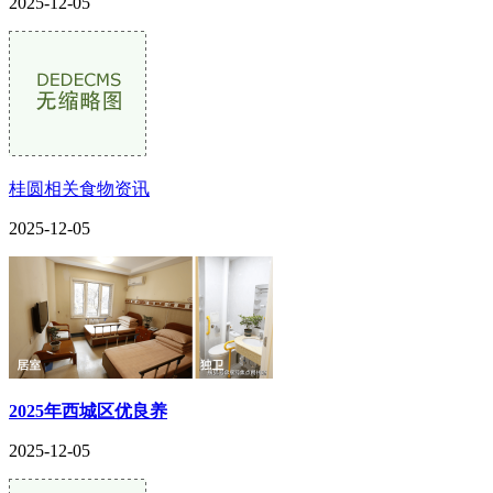
2025-12-05
桂圆相关食物资讯
2025-12-05
2025年西城区优良养
2025-12-05