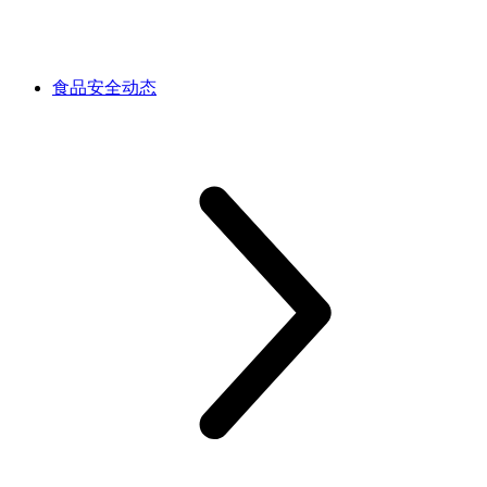
食品安全动态