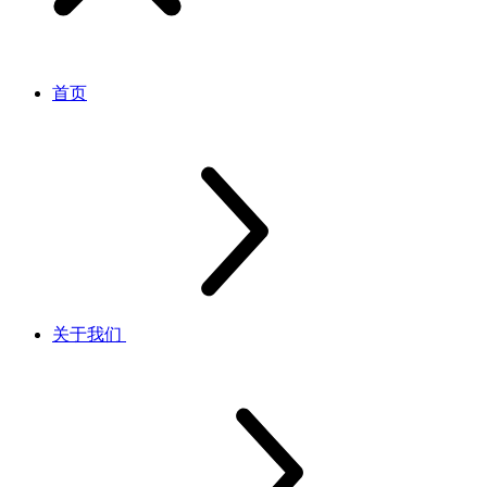
首页
关于我们