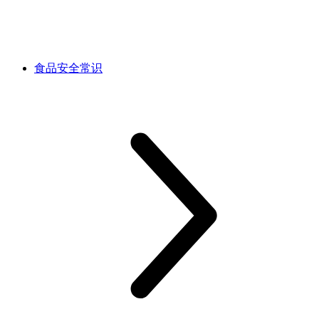
食品安全常识