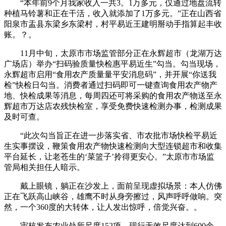
“本年前9个月我家收入一共3。1万多元，仅通过地盘流转
种植马铃薯和正在干活，收入就添加了1万多元。”正在山西省
阳泉市盂县东梁乡东梁村，村平易近王建明掰动手指算起丰收
账。？。
11月中旬，太原市市场监管部分正在永辉超市（龙湖万达
广场店）举办“扫码验质量快检惠平易近生”勾当。勾当现场，
永辉超市启用“食用农产质量量平安消息码”，并开展“你送我
检”快检日勾当。消费者通过扫码即可一键查询食用农产物产
地、快检成果等消息，每周四还可将采购的食用农产物送至永
辉超市万达店农残快检室，享受免费快速检测办事，检测成果
及时可查。
“此次勾当旨正在进一步落实省、市农批市场快检平易近
生实事摆设，鞭策食用农产物快速检测向大型连锁超市和收集
平台延长，让老苍生的‘菜篮子’拎得更安心。”太原市市场监
管局相关担任人暗示。
戴上眼镜，躺正在沙发上，面前呈现虚拟场景：本人仿佛
正在飞跃高山峡谷，雄鹰不时从身旁擦过，风声呼呼做响。突
然，一个360度的大转体，让人发出惊呼，倍觉兴奋。。
审核发布农业处所尺度152项，现行无效尺度达到600余