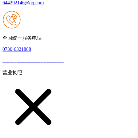
644292146@qq.com
全国统一服务电话
0730-6321888
网站建设：J9.COM集团官方网站
|
网站地图
本网站支持IPV6
营业执照