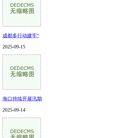
成都多行动建牢“
2025-09-15
海口持续开展汛期
2025-09-14