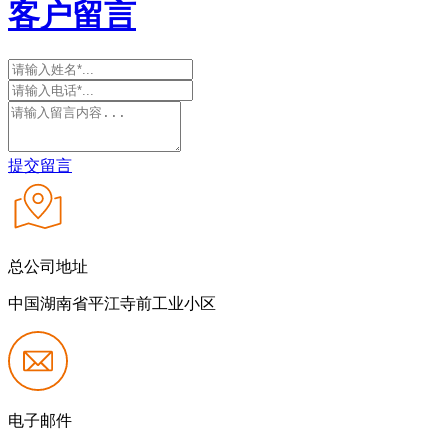
客户留言
提交留言
总公司地址
中国湖南省平江寺前工业小区
电子邮件