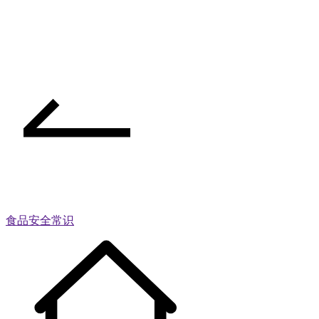
食品安全常识