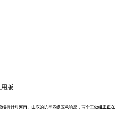
通用版
续维持针对河南、山东的抗旱四级应急响应，两个工做组正正在