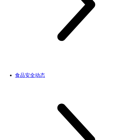
食品安全动态