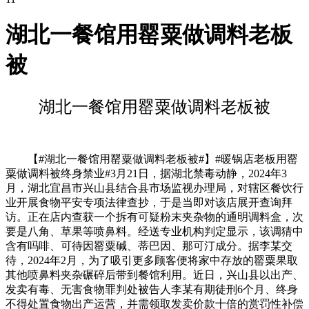
湖北一餐馆用罂粟做调料老板
被
湖北一餐馆用罂粟做调料老板被
【#湖北一餐馆用罂粟做调料老板被#】#暖锅店老板用罂
粟做调料被终身禁业#3月21日，据湖北禁毒动静，2024年3
月，湖北宜昌市兴山县结合县市场监视办理局，对辖区餐饮行
业开展食物平安专项法律查抄，于是当即对该店展开查询拜
访。正在店内查获一个拆有可疑粉末夹杂物的通明调料盒，次
要是八角、草果等喷鼻料。经送专业机构判定显示，该调猜中
含有吗啡、可待因罂粟碱、蒂巴因、那可汀成分。据李某交
待，2024年2月，为了吸引更多顾客便将家中存放的罂粟果取
其他喷鼻料夹杂碾碎后带到餐馆利用。近日，兴山县以出产、
发卖有毒、无害食物罪判处被告人李某有期徒刑6个月、终身
不得处置食物出产运营，并需领取发卖价款十倍的赏罚性补偿