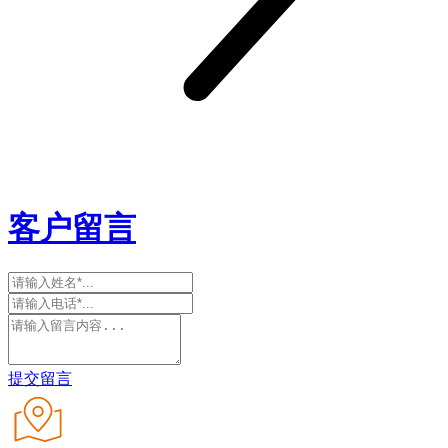
客户留言
提交留言