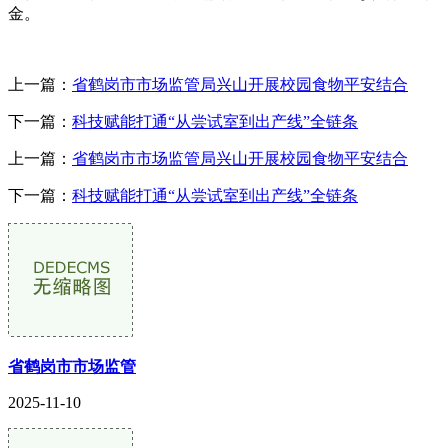
金。
上一篇：
省鹤岗市市场监管局兴山开展校园食物平安结合
下一篇：
科技赋能打通“从尝试室到出产线”全链条
上一篇：
省鹤岗市市场监管局兴山开展校园食物平安结合
下一篇：
科技赋能打通“从尝试室到出产线”全链条
省鹤岗市市场监管
2025-11-10