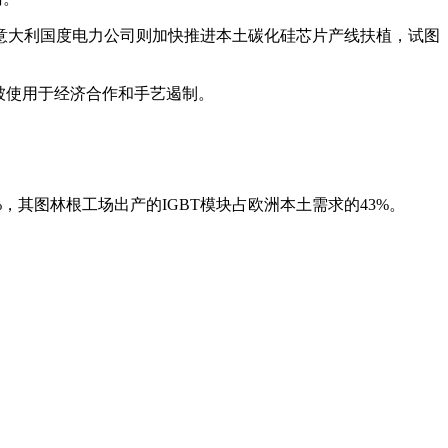
大利国度电力公司则加快推进本土碳化硅芯片产线扶植，试图
被使用于经济合作和手艺遏制。
，其图林根工场出产的IGBT模块占欧洲本土需求的43%。