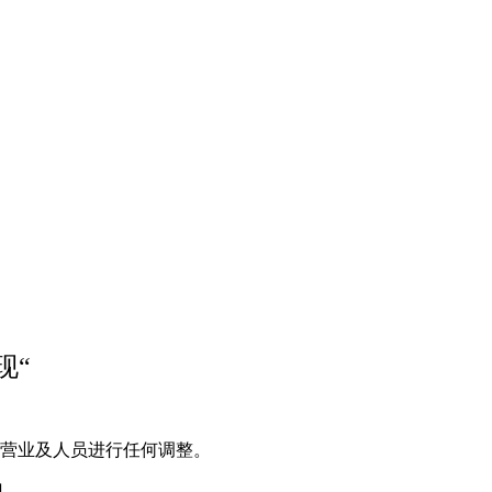
现“
、营业及人员进行任何调整。
门。