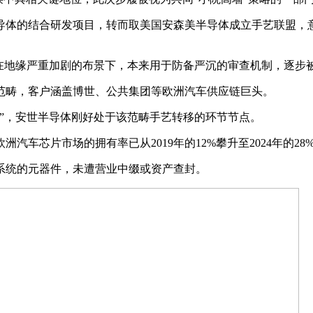
体的结合研发项目，转而取美国安森美半导体成立手艺联盟，意
地缘严重加剧的布景下，本来用于防备严沉的审查机制，逐步
畴，客户涵盖博世、公共集团等欧洲汽车供应链巨头。
”，安世半导体刚好处于该范畴手艺转移的环节节点。
芯片市场的拥有率已从2019年的12%攀升至2024年的28%
统的元器件，未遭营业中缀或资产查封。