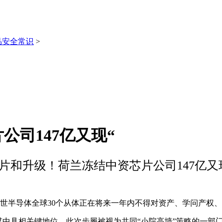
品安全常识
>
司147亿又现“
片和升级！荷兰冻结中资芯片公司147亿又
世半导体全球30个从体正在将来一年内不得对资产、学问产权
中具相关键地位，此次步履被视为共同“小院高墙”策略的一部