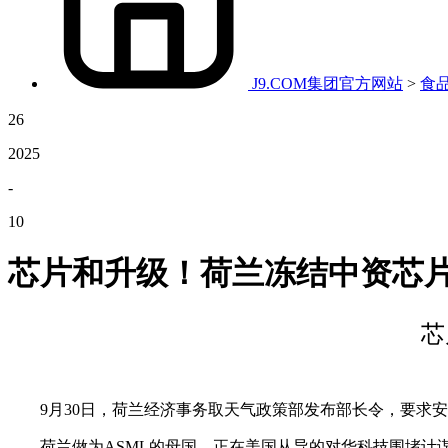
J9.COM集团官方网站
>
食
26
2025
-
10
芯片和升级！荷兰冻结中资芯片公
芯
9月30日，荷兰经济事务取天气政策部发布部长令，要求安
荷兰做为ASML的母国，正在美国从导的对华科技围堵计谋