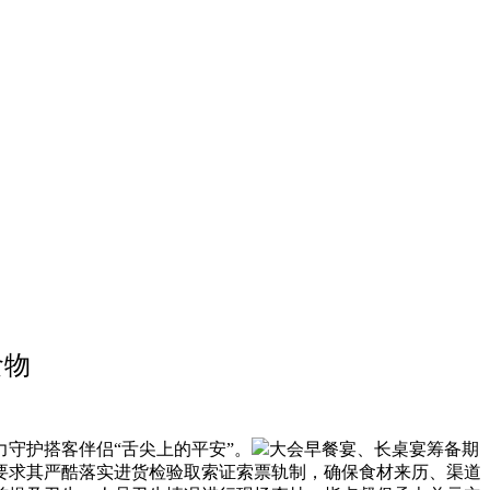
食物
守护搭客伴侣“舌尖上的平安”。
大会早餐宴、长桌宴筹备期
要求其严酷落实进货检验取索证索票轨制，确保食材来历、渠道