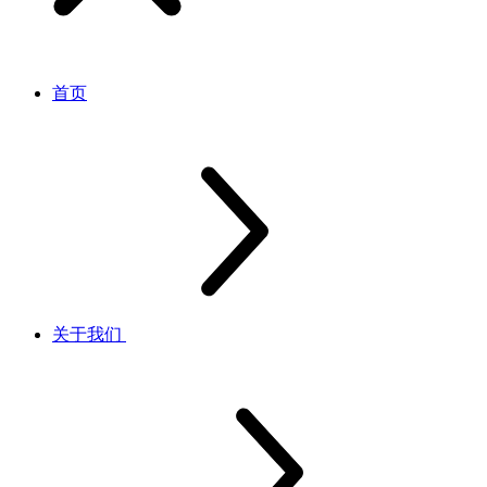
首页
关于我们