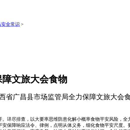
品安全常识
>
保障文旅大会食物
西省广昌县市场监管局全力保障文旅大会
开。详尽排查，以大要率思维防患化解小概率食物平安风险，全力
平安保障响应法令、律例，点明从体义务，细化食物平安尺度。