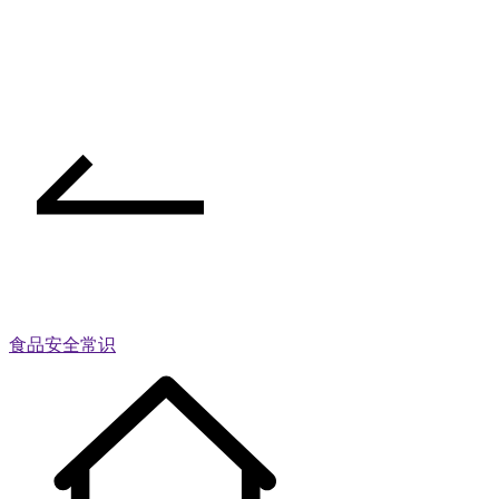
食品安全常识