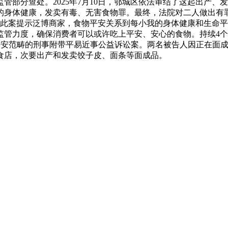
管部分查处。2025年7月10日，鄂城区依法审结了这起出产
的身体健康，发卖有毒、无害食物罪。最终，法院对二人做出有罪
偿，此案提示泛博商家，食物平安关系到每小我的身体健康和生命
力度，确保消费者可以或许吃上平安、安心的食物。持续4个月按
平安范畴的刑事附带平易近事公益诉讼案。两名被告人因正在面成
食店，次要出产和发卖饺子皮、面条等面成品。