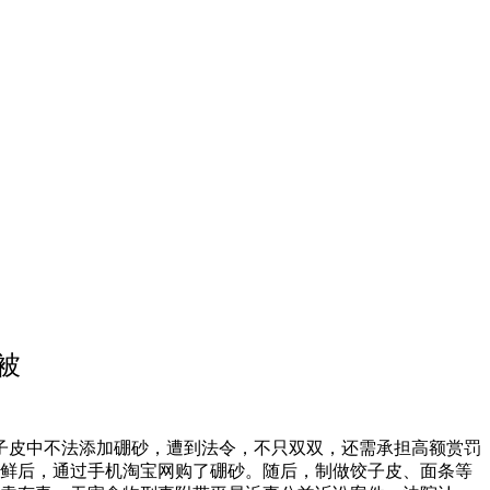
被
皮中不法添加硼砂，遭到法令，不只双双，还需承担高额赏罚
保鲜后，通过手机淘宝网购了硼砂。随后，制做饺子皮、面条等