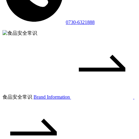
0730-6321888
食品安全常识
Brand Information