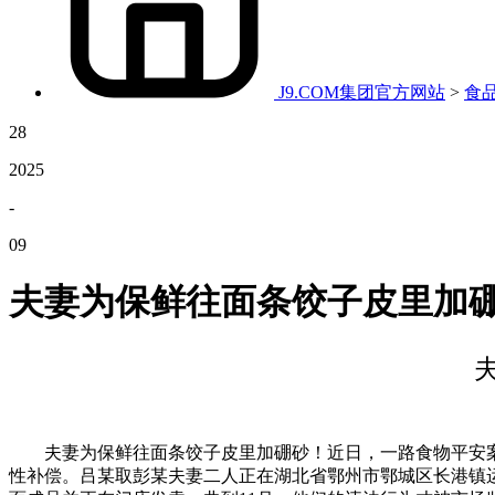
J9.COM集团官方网站
>
食
28
2025
-
09
夫妻为保鲜往面条饺子皮里加硼
夫妻为保鲜往面条饺子皮里加硼砂！近日，一路食物平安案
性补偿。吕某取彭某夫妻二人正在湖北省鄂州市鄂城区长港镇运