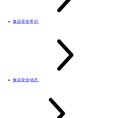
食品安全常识
食品安全动态