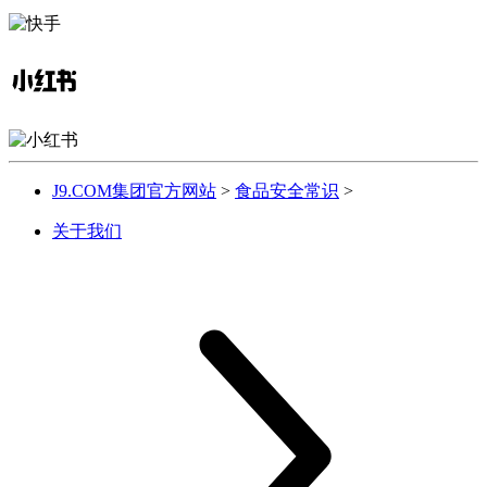
J9.COM集团官方网站
>
食品安全常识
>
关于我们