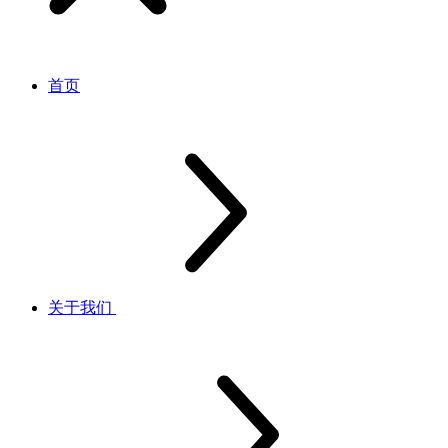
首页
关于我们