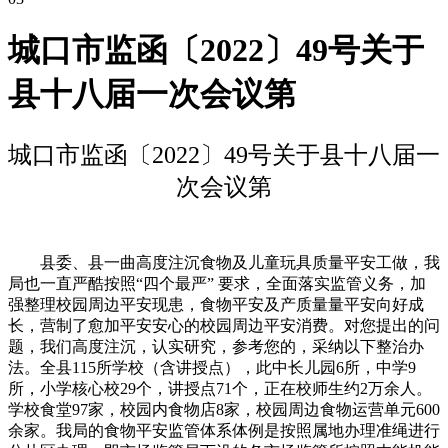
城口市监函〔2022〕49号关于
县十八届一次会议第
城口市监函〔2022〕49号关于县十八届一
次会议第
县委、县一曲高度注沉食物及儿童玩具质量平安工做，我
局也一直严酷按照“四个最严” 要求，全面落实监管义务，加
强整理校园周边平安现患，食物平安及产质量量平安向好成
长，营制了愈加平安安心的校园周边平安消费。对您提出的问
题，我们高度注沉，认实研究，参考您的，采纳以下整治办
法。全县115所学校（含讲授点），此中长儿园6所，中学9
所，小学核心校29个，讲授点71个，正在校师生约2万余人。
学校食堂97家，校园内食物店8家，校园周边食物运营单元600
余家。我局的食物平安监管体系体例是按照属地办理准绳进行