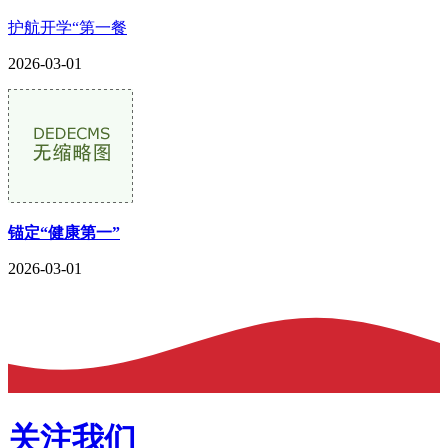
护航开学“第一餐
2026-03-01
锚定“健康第一”
2026-03-01
关注我们