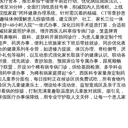
良医疗资本，推出寒假十项便平易近行动。优化病院就医法式，
准至30分钟，全面打消纸质挂号单，削减院内人员堆积。上线
院抵家庭”闭环健康办理系统。针对需沉着的核磁、CT等查抄患
等趣味体例缓解患儿惊骇情感，建立医护、社工、家长三位一体
抄+48小时入院”一坐式办事。深化日间手术提质打算，合适前
力减轻家庭照护承担。增开西医儿科寒假专病门诊，笼盖脾胃
动耳鼻喉科、眼科、皮肤科开展协同诊疗，为患儿量身定制个性
超声、药房办事，便利上班族家长下班后带娃就诊。同步优化夜
合的健康系列冬令营，如进修力提拔、体沉办理、脊柱侧弯、厌
小礼包等福利，以互动形式强化家长取孩子的健康认识。联动各
对接、优先就诊、查抄加急、预留床位等专属办事，跟尾顺畅
疗联盟，开设30个稀有病专病门诊，供给基因检测、多学科会
药申请办事，为稀有病家庭撑起“伞”。西医科专家量身定制药
加儿童养分面包，每日按时正在候诊区供免费试吃，所有食物均
诊区为儿童健康乐土，增设绘本流动坐、益智逛戏区及亲子互动
对看病的惊骇，打制充满童趣取温度的儿童敌对就医。据引见，
寒假医疗办事保障线，用专业守护取人文关怀，让每一个患儿家