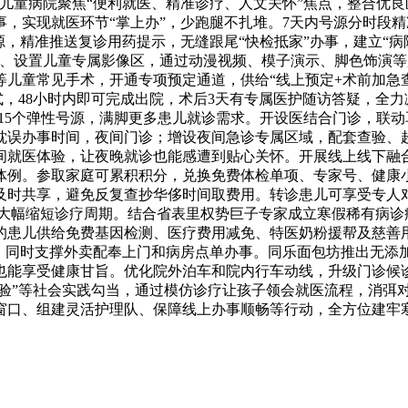
儿童病院聚焦“便利就医、精准诊疗、人文关怀”焦点，整合优
，实现就医环节“掌上办”，少跑腿不扎堆。7天内号源分时段精
源，精准推送复诊用药提示，无缝跟尾“快检抵家”办事，建立“病
抄、设置儿童专属影像区，通过动漫视频、模子演示、脚色饰演
儿童常见手术，开通专项预定通道，供给“线上预定+术前加急查
模式，48小时内即可完成出院，术后3天有专属医护随访答疑，全
-15个弹性号源，满脚更多患儿就诊需求。开设医结合门诊，联
耽误办事时间，夜间门诊；增设夜间急诊专属区域，配套查验、
间就医体验，让夜晚就诊也能感遭到贴心关怀。开展线上线下融
体例。参取家庭可累积积分，兑换免费体检单项、专家号、健康
及时共享，避免反复查抄华侈时间取费用。转诊患儿可享受专人
大幅缩短诊疗周期。结合省表里权势巨子专家成立寒假稀有病诊
的患儿供给免费基因检测、医疗费用减免、特医奶粉援帮及慈善用
应，同时支撑外卖配奉上门和病房点单办事。同乐面包坊推出无添
也能享受健康甘旨。优化院外泊车和院内行车动线，升级门诊候
体验”等社会实践勾当，通过模仿诊疗让孩子领会就医流程，消弭
窗口、组建灵活护理队、保障线上办事顺畅等行动，全方位建牢