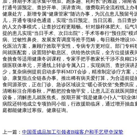
加，择期手术需求集中增加。跑多趟、耗时长”的难题，湖南省
打通号源预定、查抄开单、演讲查询、缴费取药全流程线上办事
健康处方，新增专属“健康管家”随访办事，为沉点患儿预留号
儿，开通专项绿色通道，实现“当日预定、当日沉着、当日查
的人文办事模式，让查抄过程更顺畅。针对腺样体肥大、疝气等
提的患儿实现“当日手术、次日出院”；手术等奉行“预住院”
病、过敏性鼻炎、发展发育调度等抢手范畴，每日额外增设10
化医治方案，兼顾疗效取平安性，专病专方更对症。部门专科
间就医配套，设置陪护歇息区、供给热饮供应，全方位提拔夜
食挑食等适用健康冬训课程，专家手把手教家长干涉不良糊口
级医联体单元，开通线上转诊专属入口，实现病历、查抄演讲
少，复杂病例提前启动多学科MDT会诊，精准制定诊疗方案，
诊、康复指点全链条办事。推出稀有病关爱打算，为合适前提
食同源茶饮，正在门诊、急诊区域设立“暖心茶饮坐”免费供
清晰标注合用春秋，严酷把控食物平安，让患儿正在就医间隙
设备，消解患儿就医焦炙。按期开展“我是健康小仆人”“职业
病院还特地成立专项协同小组，行政援助临床，通过增开抽血
庭都能健康过寒假。健康征询。
上一篇：
中国蛋成品加工引领者B端客户和手艺壁垒深挚