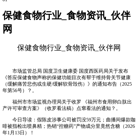
保健食物行业_食物资讯_伙伴
网
保健食物行业_食物资讯_伙伴网
市场监管总局 国度卫生健康委 国度西医药局关于发布
《答应保健食物声称的保健功能目次有帮于维持骨关节健康
（缓解痛苦悲伤或生硬/缓解软骨毁伤）》的通知布告（2025
年第56号）？。
福州市市场监视办理局关于收罗 《福州市食用卵白肽出
产许可审查方案》（收罗看法稿）点窜看法的通知？。
今日导读：假陈皮涉事公司被罚没59万元；曲播间爆款咖
啡被指检出喷鼻精；热销“控糖药”产物成分里竟然含糖（2026
年1月13日）！