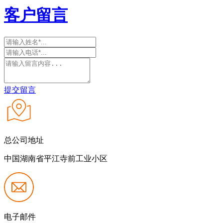
客户留言
提交留言
总公司地址
中国湖南省平江寺前工业小区
电子邮件