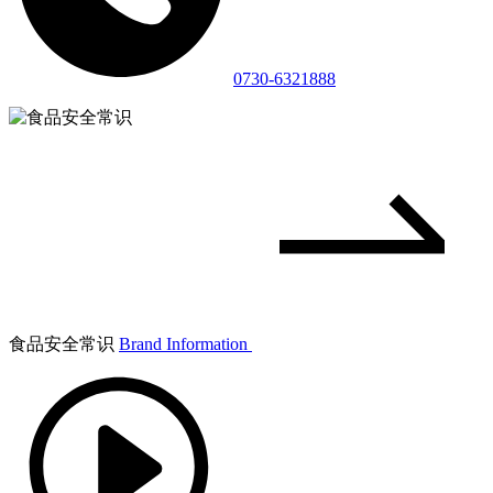
0730-6321888
食品安全常识
Brand Information