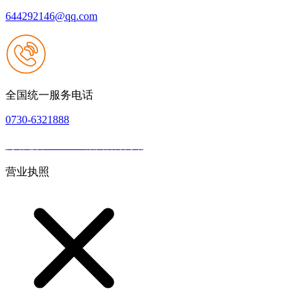
644292146@qq.com
全国统一服务电话
0730-6321888
网站建设：J9.COM集团官方网站
|
网站地图
本网站支持IPV6
营业执照