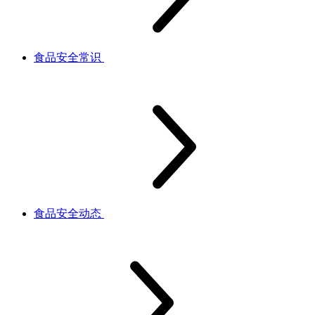
食品安全常识
食品安全动态