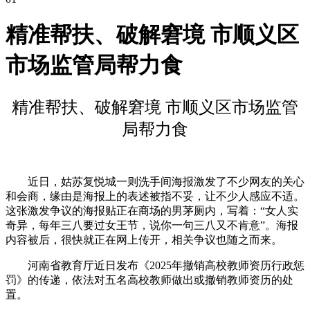
精准帮扶、破解窘境 市顺义区
市场监管局帮力食
精准帮扶、破解窘境 市顺义区市场监管
局帮力食
近日，姑苏复悦城一则洗手间海报激发了不少网友的关心
和会商，缘由是海报上的表述被指不妥，让不少人感应不适。
这张激发争议的海报贴正在商场的男茅厕内，写着：“女人实
奇异，每年三八要过女王节，说你一句三八又不肯意”。海报
内容被后，很快就正在网上传开，相关争议也随之而来。
河南省教育厅近日发布《2025年撤销高校教师资历行政惩
罚》的传递，依法对五名高校教师做出或撤销教师资历的处
置。