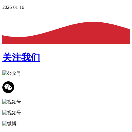
2026-01-16
关注我们