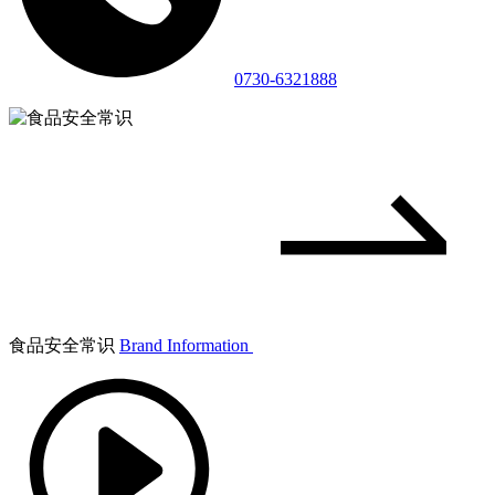
0730-6321888
食品安全常识
Brand Information