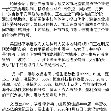
论证会后，按照专家看法，顺义区市场监管局协帮企业进
一步完美办理轨制，指点企业成立“日管控、周排查、月安
排”的食物平安风险防控机制。正在企业车间结构施工阶段，
通过实地勘查、提前图纸审核等体例，提出优化，避免企业规
划不妥频频改建，降低改建投入。施工完成后全面核查企业车
间功能区域划分、工艺流程、环节节制点等，最初通过了企业
的食物出产许可。
美国移平易近取海关法律局人员本地时间1月7日正在明尼
阿波利斯市的一次移平易近法律步履中一名女子，并辩称
是“侵占”。除了正在明尼阿波利斯市本地外，这一事务还激发
纽约、、波特兰、、西雅图等全美多地迸发勾当。人们陌头，
要求“移平易近取海关法律局滚出去”。
1月14日，港股收盘走高，恒生指数收报26999。81点，涨
151。34点，涨幅为0。56%；恒生科技指数收报5908。26点，
涨38。47点，涨幅为0。66%。机构人士认为，当前市排场对
海外流动性宽松预期升温、资金面流入再加快、盈利预期上修
的三沉要素共振，港股无望震动上行。
文 定焦One，做者 李梦冉，编纂 魏佳超4000店、年营收
超25亿的袁记云饺，要上市了。2026年1月12日，袁记食物集