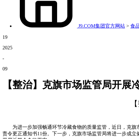
J9.COM集团官方网站
>
食
19
2025
-
09
【整治】克旗市场监管局开展
【
为进一步加强畅通环节冷藏食物的质量监管，近日，克旗市场
责令更正通知书11份。下一步，克旗市场监管局将进一步成