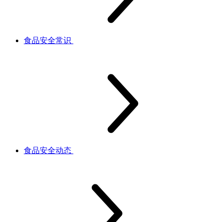
食品安全常识
食品安全动态