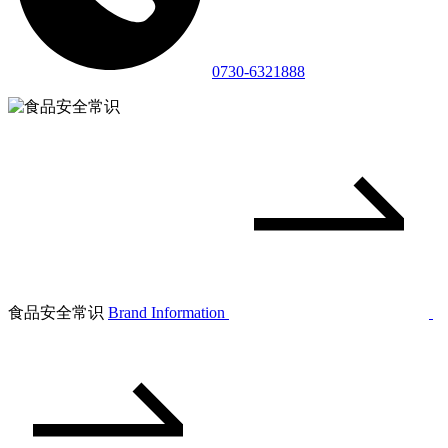
0730-6321888
食品安全常识
Brand Information