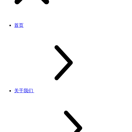
首页
关于我们