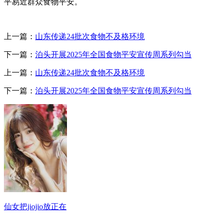
平易近群众食物平安。
上一篇：
山东传递24批次食物不及格环境
下一篇：
泊头开展2025年全国食物平安宣传周系列勾当
上一篇：
山东传递24批次食物不及格环境
下一篇：
泊头开展2025年全国食物平安宣传周系列勾当
仙女把jiojio放正在