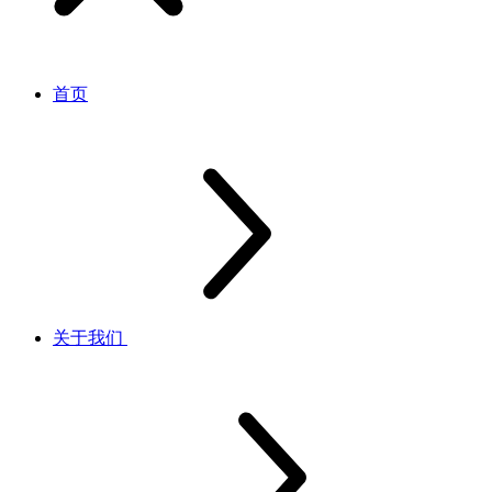
首页
关于我们