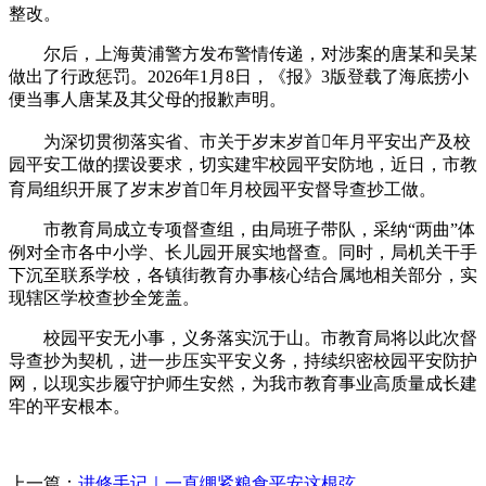
整改。
尔后，上海黄浦警方发布警情传递，对涉案的唐某和吴某
做出了行政惩罚。2026年1月8日，《报》3版登载了海底捞小
便当事人唐某及其父母的报歉声明。
为深切贯彻落实省、市关于岁末岁首年月平安出产及校
园平安工做的摆设要求，切实建牢校园平安防地，近日，市教
育局组织开展了岁末岁首年月校园平安督导查抄工做。
市教育局成立专项督查组，由局班子带队，采纳“两曲”体
例对全市各中小学、长儿园开展实地督查。同时，局机关干手
下沉至联系学校，各镇街教育办事核心结合属地相关部分，实
现辖区学校查抄全笼盖。
校园平安无小事，义务落实沉于山。市教育局将以此次督
导查抄为契机，进一步压实平安义务，持续织密校园平安防护
网，以现实步履守护师生安然，为我市教育事业高质量成长建
牢的平安根本。
上一篇：
进修手记｜一直绷紧粮食平安这根弦