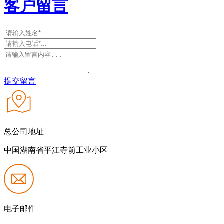
客户留言
提交留言
总公司地址
中国湖南省平江寺前工业小区
电子邮件