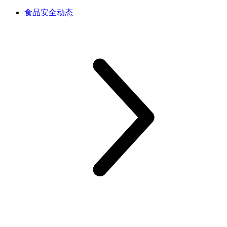
食品安全动态