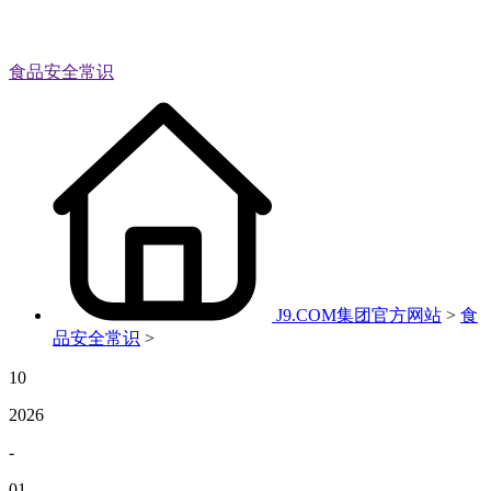
食品安全常识
J9.COM集团官方网站
>
食
品安全常识
>
10
2026
-
01